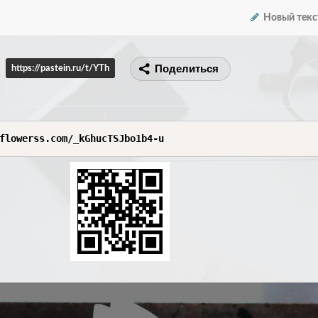
Новый текс
Поделиться
https://pastein.ru/t/YTh
flowerss.com/_kGhucTSJbo1b4-u