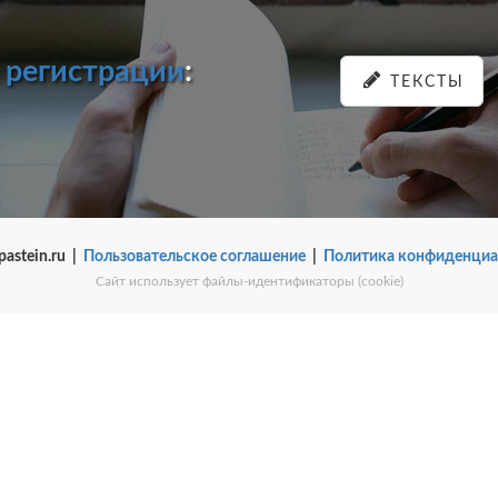
и
регистрации
:
ТЕКСТЫ
pastein.ru |
Пользовательское соглашение
|
Политика конфиденциа
Сайт использует файлы-идентификаторы (cookie)