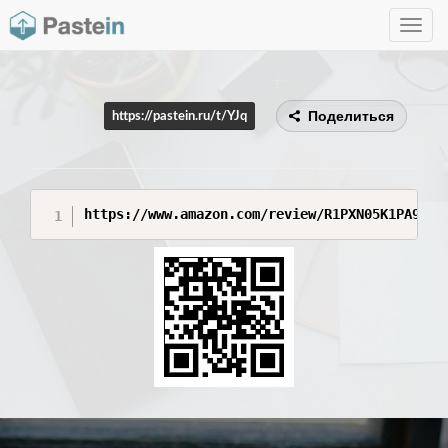
Toggle
navig
Поделиться
https://pastein.ru/t/YJq
https://www.amazon.com/review/R1PXN05K1PA9F/r