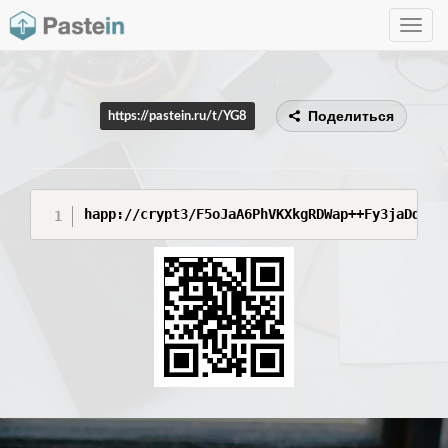
Toggle
navig
Поделиться
https://pastein.ru/t/YG8
happ://crypt3/F5oJaA6PhVKXkgRDWap++Fy3jaDqUPt