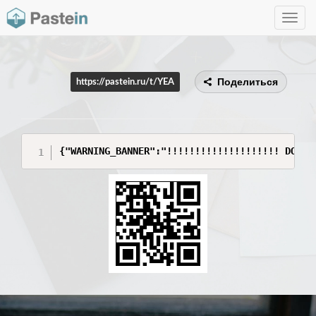
Toggle
navig
Поделиться
https://pastein.ru/t/YEA
{"WARNING_BANNER":"!!!!!!!!!!!!!!!!!!!! DO NO