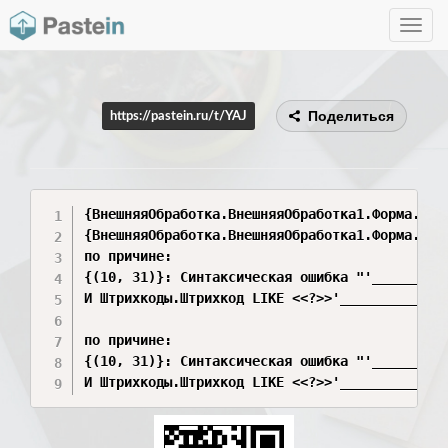
Toggle
navig
Поделиться
https://pastein.ru/t/YAJ
{ВнешняяОбработка.ВнешняяОбработка1.Форма.Фор
{ВнешняяОбработка.ВнешняяОбработка1.Форма.Форм
по причине:

{(10, 31)}: Синтаксическая ошибка "'__________
И Штрихкоды.Штрихкод LIKE <<?>>'_____________'
по причине:

{(10, 31)}: Синтаксическая ошибка "'__________