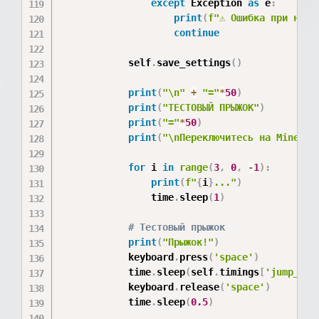
except
 Exception 
as
 e
:
print
(
f"⚠ Ошибка при наст
continue
            self
.
save_settings
(
)
print
(
"\n"
+
"="
*
50
)
print
(
"ТЕСТОВЫЙ ПРЫЖОК"
)
print
(
"="
*
50
)
print
(
"\nПереключитесь на Minecra
for
 i 
in
range
(
3
,
0
,
-
1
)
:
print
(
f"
{
i
}
..."
)
                time
.
sleep
(
1
)
# Тестовый прыжок
print
(
"Прыжок!"
)
            keyboard
.
press
(
'space'
)
            time
.
sleep
(
self
.
timings
[
'jump_hol
            keyboard
.
release
(
'space'
)
            time
.
sleep
(
0.5
)