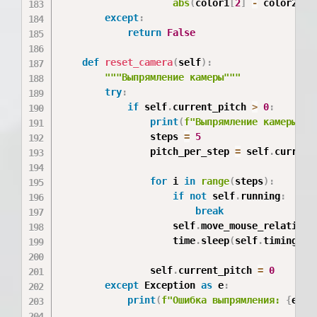
abs
(
color1
[
2
]
-
 color2
[
2
]
except
:
return
False
def
reset_camera
(
self
)
:
"""Выпрямление камеры"""
try
:
if
 self
.
current_pitch 
>
0
:
print
(
f"Выпрямление камеры (н
                steps 
=
5
                pitch_per_step 
=
 self
.
current
for
 i 
in
range
(
steps
)
:
if
not
 self
.
running
:
break
                    self
.
move_mouse_relative
(
                    time
.
sleep
(
self
.
timings
[
'
                self
.
current_pitch 
=
0
except
 Exception 
as
 e
:
print
(
f"Ошибка выпрямления: 
{
e
}
"
)