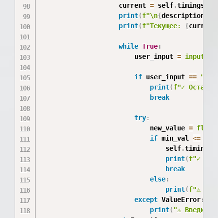
                    current 
=
 self
.
timings
[
se
print
(
f"\n
{
description
}
"
)
print
(
f"Текущее: 
{
current
while
True
:
                        user_input 
=
input
(
"Н
if
 user_input 
==
""
:
print
(
f"✓ Оставле
break
try
:
                            new_value 
=
float
if
 min_val 
<=
 new
                                self
.
timings
[
print
(
f"✓ Уст
break
else
:
print
(
f"⚠ Зна
except
 ValueError
:
print
(
"⚠ Введите 