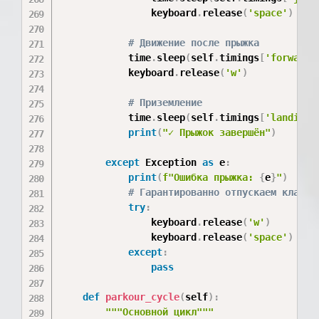
                keyboard
.
release
(
'space'
)
# Движение после прыжка
            time
.
sleep
(
self
.
timings
[
'forward_
            keyboard
.
release
(
'w'
)
# Приземление
            time
.
sleep
(
self
.
timings
[
'landing_
print
(
"✓ Прыжок завершён"
)
except
 Exception 
as
 e
:
print
(
f"Ошибка прыжка: 
{
e
}
"
)
# Гарантированно отпускаем клавиш
try
:
                keyboard
.
release
(
'w'
)
                keyboard
.
release
(
'space'
)
except
:
pass
def
parkour_cycle
(
self
)
:
"""Основной цикл"""