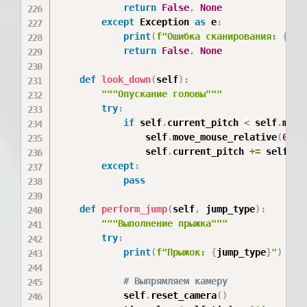
return
False
,
None
except
 Exception 
as
 e
:
print
(
f"Ошибка сканирования: 
{
e
}
"
return
False
,
None
def
look_down
(
self
)
:
"""Опускание головы"""
try
:
if
 self
.
current_pitch 
<
 self
.
min_
                self
.
move_mouse_relative
(
0
,
 s
                self
.
current_pitch 
+=
 self
.
st
except
:
pass
def
perform_jump
(
self
,
 jump_type
)
:
"""Выполнение прыжка"""
try
:
print
(
f"Прыжок: 
{
jump_type
}
"
)
# Выпрямляем камеру
            self
.
reset_camera
(
)