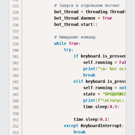
# Запуск в отдельном потоке
            bot_thread 
=
 threading
.
Thread
(
tar
            bot_thread
.
daemon 
=
True
            bot_thread
.
start
(
)
# Ожидание команд
while
True
:
try
:
if
 keyboard
.
is_pressed
(
'F
                        self
.
running 
=
False
print
(
"\n✓ Бот остано
break
elif
 keyboard
.
is_pressed
(
                        self
.
running 
=
not
 se
                        state 
=
"ПРОДОЛЖЕН"
i
print
(
f"\nСтатус: 
{
st
                        time
.
sleep
(
0.5
)
                    time
.
sleep
(
0.1
)
except
 KeyboardInterrupt
:
break