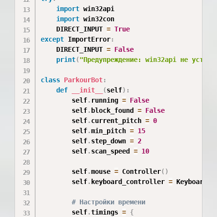
import
 win32api

import
 win32con

    DIRECT_INPUT 
=
True
except
 ImportError
:
    DIRECT_INPUT 
=
False
print
(
"Предупреждение: win32api не устано
class
ParkourBot
:
def
__init__
(
self
)
:
        self
.
running 
=
False
        self
.
block_found 
=
False
        self
.
current_pitch 
=
0
        self
.
min_pitch 
=
15
        self
.
step_down 
=
2
        self
.
scan_speed 
=
10
        self
.
mouse 
=
 Controller
(
)
        self
.
keyboard_controller 
=
 KeyboardCo
# Настройки времени
        self
.
timings 
=
{