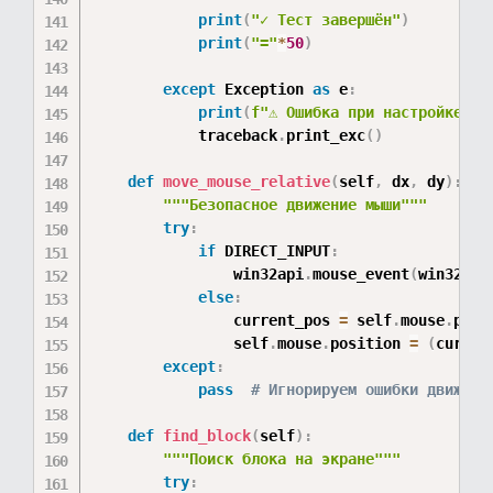
print
(
"✓ Тест завершён"
)
print
(
"="
*
50
)
except
 Exception 
as
 e
:
print
(
f"⚠ Ошибка при настройке: 
{
            traceback
.
print_exc
(
)
def
move_mouse_relative
(
self
,
 dx
,
 dy
)
:
"""Безопасное движение мыши"""
try
:
if
 DIRECT_INPUT
:
                win32api
.
mouse_event
(
win32con
else
:
                current_pos 
=
 self
.
mouse
.
posit
                self
.
mouse
.
position 
=
(
curren
except
:
pass
# Игнорируем ошибки движени
def
find_block
(
self
)
:
"""Поиск блока на экране"""
try
: