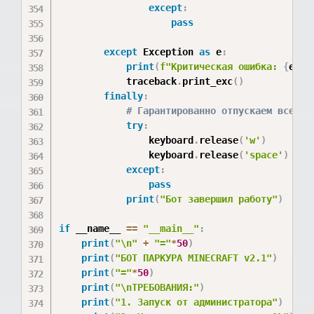
except
:
pass
except
 Exception 
as
 e
:
print
(
f"Критическая ошибка: 
{
e
}
"
)
            traceback
.
print_exc
(
)
finally
:
# Гарантированно отпускаем все кл
try
:
                keyboard
.
release
(
'w'
)
                keyboard
.
release
(
'space'
)
except
:
pass
print
(
"Бот завершил работу"
)
if
 __name__ 
==
"__main__"
:
print
(
"\n"
+
"="
*
50
)
print
(
"БОТ ПАРКУРА MINECRAFT v2.1"
)
print
(
"="
*
50
)
print
(
"\nТРЕБОВАНИЯ:"
)
print
(
"1. Запуск от администратора"
)