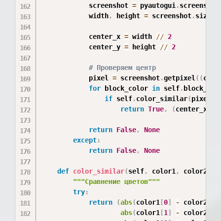
            screenshot 
=
 pyautogui
.
screenshot
            width
,
 height 
=
 screenshot
.
size

            center_x 
=
 width 
//
2
            center_y 
=
 height 
//
2
# Проверяем центр
            pixel 
=
 screenshot
.
getpixel
(
(
cent
for
 block_color 
in
 self
.
block_col
if
 self
.
color_similar
(
pixel
,
 
return
True
,
(
center_x
,
 c
return
False
,
None
except
:
return
False
,
None
def
color_similar
(
self
,
 color1
,
 color2
,
 t
"""Сравнение цветов"""
try
:
return
(
abs
(
color1
[
0
]
-
 color2
[
0
]
abs
(
color1
[
1
]
-
 color2
[
1
]