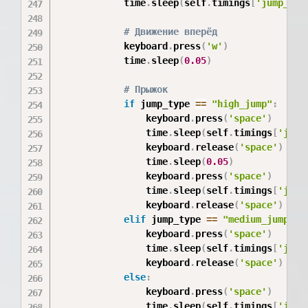
            time
.
sleep
(
self
.
timings
[
'jump_del
# Движение вперёд
            keyboard
.
press
(
'w'
)
            time
.
sleep
(
0.05
)
# Прыжок
if
 jump_type 
==
"high_jump"
:
                keyboard
.
press
(
'space'
)
                time
.
sleep
(
self
.
timings
[
'jump
                keyboard
.
release
(
'space'
)
                time
.
sleep
(
0.05
)
                keyboard
.
press
(
'space'
)
                time
.
sleep
(
self
.
timings
[
'jump
                keyboard
.
release
(
'space'
)
elif
 jump_type 
==
"medium_jump"
:
                keyboard
.
press
(
'space'
)
                time
.
sleep
(
self
.
timings
[
'jump
                keyboard
.
release
(
'space'
)
else
:
                keyboard
.
press
(
'space'
)
                time
.
sleep
(
self
.
timings
[
'jump