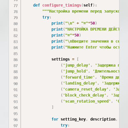
def
configure_timings
(
self
)
:
"""Настройка времени перед запуском""
try
:
print
(
"\n"
+
"="
*
50
)
print
(
"НАСТРОЙКА ВРЕМЕНИ ДЕЙСТВИЙ
print
(
"="
*
50
)
print
(
"\nВведите значения в секун
print
(
"Нажмите Enter чтобы остави
            settings 
=
[
(
'jump_delay'
,
'Задержка пере
(
'jump_hold'
,
'Длительность у
(
'forward_time'
,
'Время движе
(
'landing_delay'
,
'Задержка п
(
'camera_reset_delay'
,
'Задер
(
'block_check_delay'
,
'Задерж
(
'scan_rotation_speed'
,
'Скор
]
for
 setting_key
,
 description
,
 min
try
: