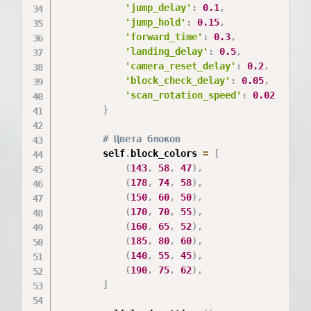
'jump_delay'
:
0.1
,
'jump_hold'
:
0.15
,
'forward_time'
:
0.3
,
'landing_delay'
:
0.5
,
'camera_reset_delay'
:
0.2
,
'block_check_delay'
:
0.05
,
'scan_rotation_speed'
:
0.02
}
# Цвета блоков
        self
.
block_colors 
=
[
(
143
,
58
,
47
)
,
(
178
,
74
,
58
)
,
(
150
,
60
,
50
)
,
(
170
,
70
,
55
)
,
(
160
,
65
,
52
)
,
(
185
,
80
,
60
)
,
(
140
,
55
,
45
)
,
(
190
,
75
,
62
)
,
]