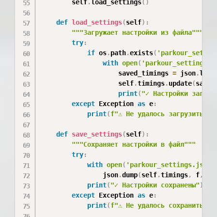
        self
.
load_settings
(
)
def
load_settings
(
self
)
:
"""Загружает настройки из файла"""
try
:
if
 os
.
path
.
exists
(
'parkour_settin
with
open
(
'parkour_settings.j
                    saved_timings 
=
 json
.
load
                    self
.
timings
.
update
(
saved
print
(
"✓ Настройки загруж
except
 Exception 
as
 e
:
print
(
f"⚠ Не удалось загрузить на
def
save_settings
(
self
)
:
"""Сохраняет настройки в файл"""
try
:
with
open
(
'parkour_settings.json'
                json
.
dump
(
self
.
timings
,
 f
,
 in
print
(
"✓ Настройки сохранены"
)
except
 Exception 
as
 e
:
print
(
f"⚠ Не удалось сохранить на