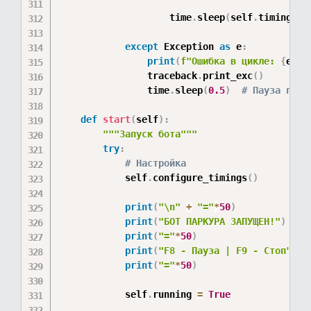
                    time
.
sleep
(
self
.
timings
[
'
except
 Exception 
as
 e
:
print
(
f"Ошибка в цикле: 
{
e
}
"
)
                traceback
.
print_exc
(
)
                time
.
sleep
(
0.5
)
# Пауза при 
def
start
(
self
)
:
"""Запуск бота"""
try
:
# Настройка
            self
.
configure_timings
(
)
print
(
"\n"
+
"="
*
50
)
print
(
"БОТ ПАРКУРА ЗАПУЩЕН!"
)
print
(
"="
*
50
)
print
(
"F8 - Пауза | F9 - Стоп"
)
print
(
"="
*
50
)
            self
.
running 
=
True