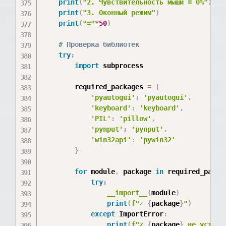
print
(
"2. Чувствительность мыши = 0%"
)
print
(
"3. Оконный режим"
)
print
(
"="
*
50
)
# Проверка библиотек
try
:
import
 subprocess

        required_packages 
=
{
'pyautogui'
:
'pyautogui'
,
'keyboard'
:
'keyboard'
,
'PIL'
:
'pillow'
,
'pynput'
:
'pynput'
,
'win32api'
:
'pywin32'
}
for
 module
,
 package 
in
 required_packa
try
:
__import__
(
module
)
print
(
f"✓ 
{
package
}
"
)
except
 ImportError
:
print
(
f"✗ 
{
package
}
 не устано