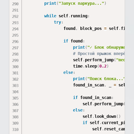
print
(
"Запуск паркура..."
)
while
 self
.
running
:
try
:
                found
,
 block_pos 
=
 self
.
find_
if
 found
:
print
(
"✓ Блок обнаружен!"
# Простой прыжок вперёд
                    self
.
perform_jump
(
"medium
                    time
.
sleep
(
0.2
)
else
:
print
(
"Поиск блока..."
)
                    found_in_scan
,
 _ 
=
 self
.
r
if
 found_in_scan
:
                        self
.
perform_jump
(
"me
else
:
                        self
.
look_down
(
)
if
 self
.
current_pitch
                            self
.
reset_camera