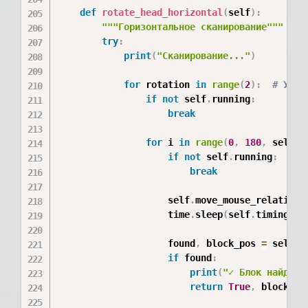
def
rotate_head_horizontal
(
self
)
:
"""Горизонтальное сканирование"""
try
:
print
(
"Сканирование..."
)
for
 rotation 
in
range
(
2
)
:
# Умен
if
not
 self
.
running
:
break
for
 i 
in
range
(
0
,
180
,
 self
.
s
if
not
 self
.
running
:
break
                    self
.
move_mouse_relative
(
                    time
.
sleep
(
self
.
timings
[
'
                    found
,
 block_pos 
=
 self
.
f
if
 found
:
print
(
"✓ Блок найден!
return
True
,
 block_pos