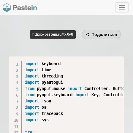
Toggle
navig
Поделиться
https://pastein.ru/t/Xv8
import
import
import
import
from
 pynput
.
mouse 
import
 Controller
,
from
 pynput
.
keyboard 
import
 Key
,
 Controller 
a
import
import
import
import
 sys

try
: