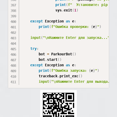
print
(
f"  Установите: pip ins
                sys
.
exit
(
1
)
except
 Exception 
as
 e
:
print
(
f"Ошибка проверки: 
{
e
}
"
)
input
(
"\nНажмите Enter для запуска..."
)
try
:
        bot 
=
 ParkourBot
(
)
        bot
.
start
(
)
except
 Exception 
as
 e
:
print
(
f"Ошибка запуска: 
{
e
}
"
)
        traceback
.
print_exc
(
)
input
(
"\nНажмите Enter для выхода..."