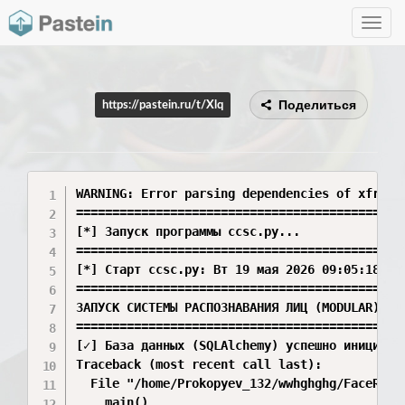
Toggle
navig
Поделиться
https://pastein.ru/t/Xlq
WARNING: Error parsing dependencies of xfreer
==============================================
[*] Запуск программы ccsc.py...

==============================================
[*] Старт ccsc.py: Вт 19 мая 2026 09:05:18 MSK
==============================================
ЗАПУСК СИСТЕМЫ РАСПОЗНАВАНИЯ ЛИЦ (MODULAR)

==============================================
[✓] База данных (SQLAlchemy) успешно инициализ
Traceback (most recent call last):

  File "/home/Prokopyev_132/wwhghghg/FaceReco
    main()
