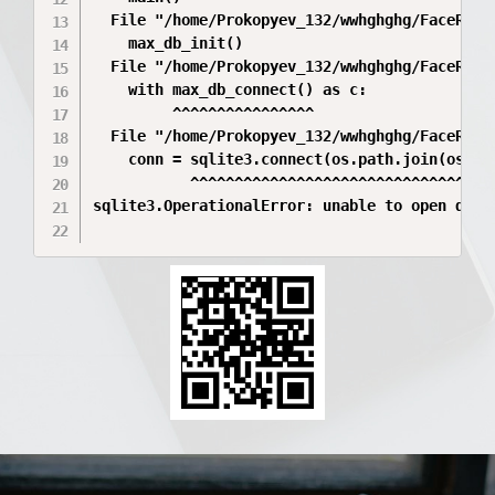
  File "/home/Prokopyev_132/wwhghghg/FaceReco
    max_db_init()

  File "/home/Prokopyev_132/wwhghghg/FaceReco
    with max_db_connect() as c:

         ^^^^^^^^^^^^^^^^

  File "/home/Prokopyev_132/wwhghghg/FaceReco
    conn = sqlite3.connect(os.path.join(os.pa
           ^^^^^^^^^^^^^^^^^^^^^^^^^^^^^^^^^^
sqlite3.OperationalError: unable to open datab