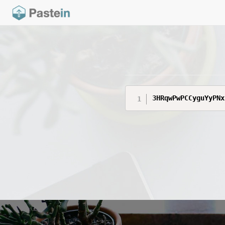
3HRqwPwPCCyguYyPNx