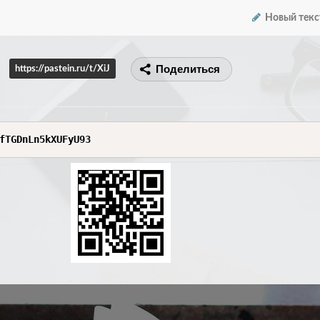
Новый текс
Поделиться
https://pastein.ru/t/XiJ
fTGDnLn5kXUFyU93