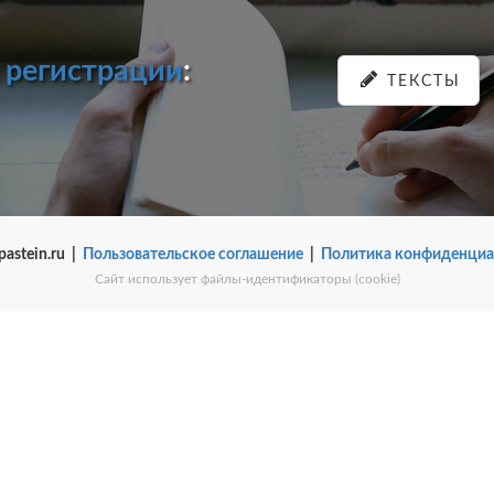
и
регистрации
:
ТЕКСТЫ
pastein.ru |
Пользовательское соглашение
|
Политика конфиденциа
Сайт использует файлы-идентификаторы (cookie)