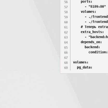
    ports:

      - "8189:80"

    volumes:

      - ./frontend
      - ./frontend
    # Теперь extra
    extra_hosts:

      - "backend:h
    depends_on:

      backend:

        condition:
volumes:

  pg_data: