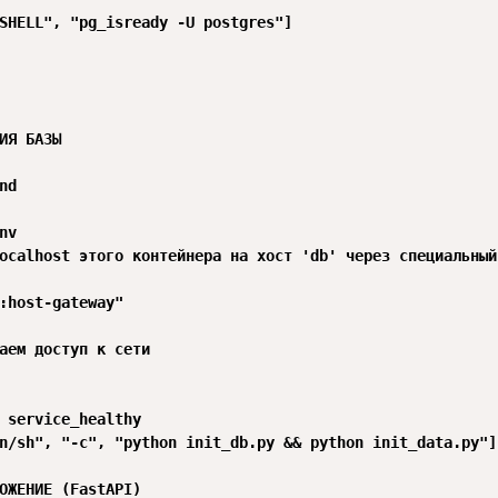
SHELL", "pg_isready -U postgres"]

ИЯ БАЗЫ

d

v

ocalhost этого контейнера на хост 'db' через специальный
:host-gateway"

аем доступ к сети

 service_healthy

n/sh", "-c", "python init_db.py && python init_data.py"]

ОЖЕНИЕ (FastAPI)
