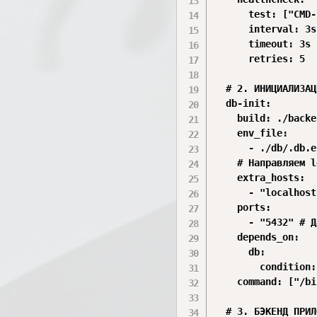
      test: ["CMD-
      interval: 3s

      timeout: 3s

      retries: 5

  # 2. ИНИЦИАЛИЗАЦ
  db-init:

    build: ./backen
    env_file:

      - ./db/.db.en
    # Направляем l
    extra_hosts:

      - "localhost
    ports:

      - "5432" # Д
    depends_on:

      db:

        condition:
    command: ["/bi
  # 3. БЭКЕНД ПРИЛ