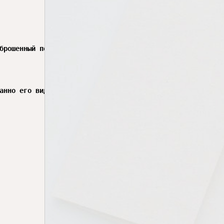
брошенный порт базы

анно его видел
