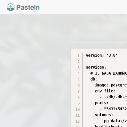
version: '3.8'

services:

  # 1. БАЗА ДАННЫХ

  db:

    image: postgre
    env_file:

      - ./db/.db.en
    ports:

      - "5432:5432
    volumes:

      - pg_data:/v
    healthcheck:
