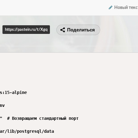
Новый текс
Поделиться
https://pastein.ru/t/Xgq
s:15-alpine

v

"  # Возвращаем стандартный порт

ar/lib/postgresql/data
