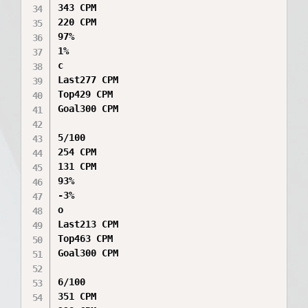
343 CPM

220 CPM

97%

1%

с

Last277 CPM

Top429 CPM

Goal300 CPM

5/100

254 CPM

131 CPM

93%

-3%

о

Last213 CPM

Top463 CPM

Goal300 CPM

6/100

351 CPM
