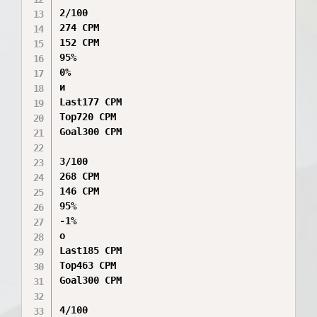
2/100

274 CPM

152 CPM

95%

0%

и

Last177 CPM

Top720 CPM

Goal300 CPM

3/100

268 CPM

146 CPM

95%

-1%

о

Last185 CPM

Top463 CPM

Goal300 CPM

4/100
