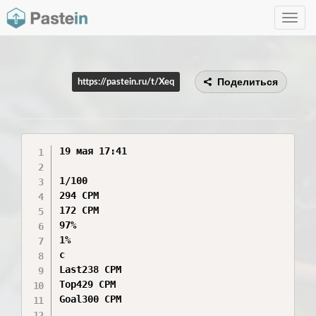
Toggle
navig
Поделиться
https://pastein.ru/t/Xeq
19 мая 17:41

1/100

294 CPM

172 CPM

97%

1%

с

Last238 CPM

Top429 CPM

Goal300 CPM
