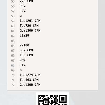
228 CPM

93%

-2%

и

Last261 CPM

Top720 CPM

Goal300 CPM

21:29

7/100

309 CPM

186 CPM

95%

-1%

о

Last274 CPM

Top463 CPM

Goal300 CPM