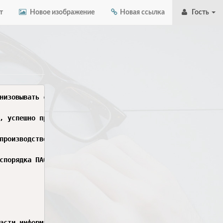
т
Новое изображение
Новая ссылка
Гость
низовывать собственную деятельность, выбирать типовые ме
, успешно применял полученные знания при выполнении прак
производственной практики (по профилю специальности) и о
спорядка ПАО «Сигнал», грамотно организовывал рабочее ме
асти информационных систем, проявлял заинтересованность 