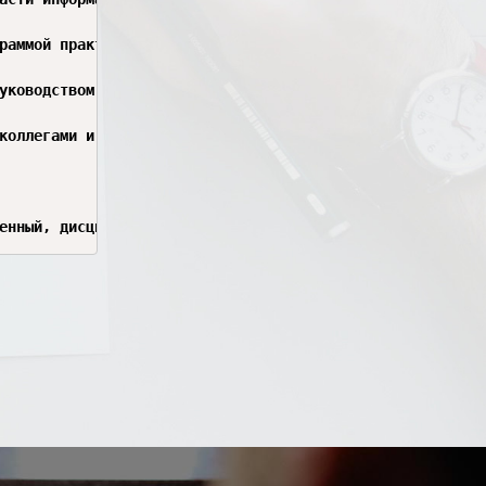
раммой практики: да.

уководством.

коллегами и руководителем практики, своевременно выполня
енный, дисциплинированный и добросовестный студент. Проя