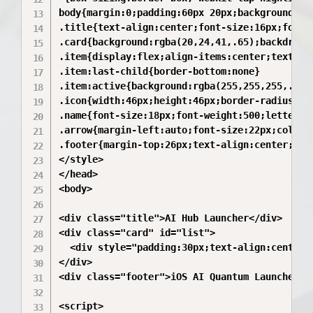
body{margin:0;padding:60px 20px;background:#0
.title{text-align:center;font-size:16px;font-
.card{background:rgba(20,24,41,.65);backdrop-
.item{display:flex;align-items:center;text-de
.item:last-child{border-bottom:none}

.item:active{background:rgba(255,255,255,.05)}
.icon{width:46px;height:46px;border-radius:14
.name{font-size:18px;font-weight:500;letter-sp
.arrow{margin-left:auto;font-size:22px;color:#
.footer{margin-top:26px;text-align:center;fon
</style>

</head>

<body>

<div class="title">AI Hub Launcher</div>

<div class="card" id="list">

  <div style="padding:30px;text-align:center;
</div>

<div class="footer">iOS AI Quantum Launcher</d
<script>
