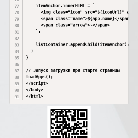
    itemAnchor.innerHTML = `

      <img class="icon" src="${iconUrl}" alt="
      <span class="name">${app.name}</span>

      <span class="arrow">›</span>

    `;

    listContainer.appendChild(itemAnchor);

  }

}

// Запуск загрузки при старте страницы

loadApps();

</script>

</body>

</html>