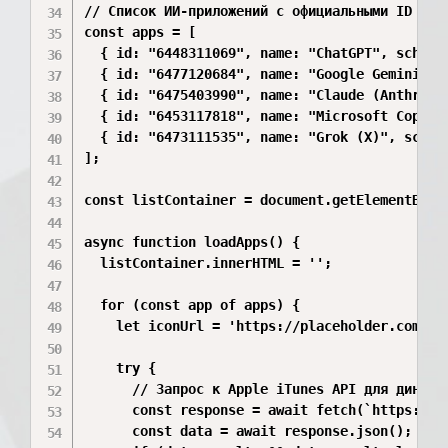
// Список ИИ-приложений с официальными ID App 
const apps = [

  { id: "6448311069", name: "ChatGPT", scheme:
  { id: "6477120684", name: "Google Gemini", s
  { id: "6475403990", name: "Claude (Anthropic
  { id: "6453117818", name: "Microsoft Copilot
  { id: "6473111535", name: "Grok (X)", scheme
];

const listContainer = document.getElementById(
async function loadApps() {

  listContainer.innerHTML = '';

  for (const app of apps) {

    let iconUrl = 'https://placeholder.com';

    try {

      // Запрос к Apple iTunes API для динамич
      const response = await fetch(`https://ap
      const data = await response.json();
