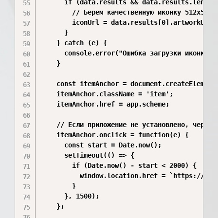
      if (data.results && data.results.length 
        // Берем качественную иконку 512x512

        iconUrl = data.results[0].artworkUrl51
      }

    } catch (e) {

      console.error("Ошибка загрузки иконки дл
    }

    const itemAnchor = document.createElement(
    itemAnchor.className = 'item';

    itemAnchor.href = app.scheme;

    // Если приложение не установлено, через 1
    itemAnchor.onclick = function(e) {

      const start = Date.now();

      setTimeout(() => {

        if (Date.now() - start < 2000) {

          window.location.href = `https://appl
        }

      }, 1500);

    };
