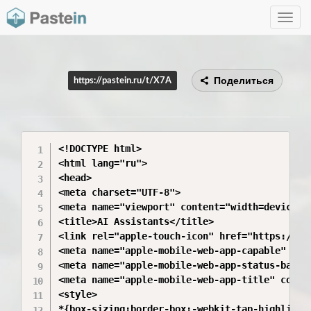
Toggle
navig
Поделиться
https://pastein.ru/t/X7A
<!DOCTYPE html>

<html lang="ru">

<head>

<meta charset="UTF-8">

<meta name="viewport" content="width=device-w
<title>AI Assistants</title>

<link rel="apple-touch-icon" href="https://fla
<meta name="apple-mobile-web-app-capable" cont
<meta name="apple-mobile-web-app-status-bar-st
<meta name="apple-mobile-web-app-title" conten
<style>

*{box-sizing:border-box;-webkit-tap-highlight-