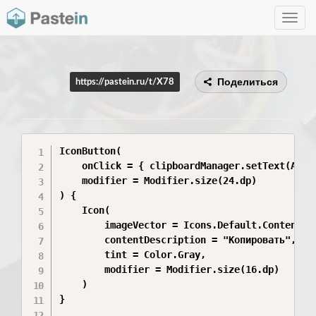
Toggle
navig
Поделиться
https://pastein.ru/t/X78
IconButton(

    onClick = { clipboardManager.setText(Annot
    modifier = Modifier.size(24.dp)

) {

    Icon(

        imageVector = Icons.Default.ContentCop
        contentDescription = "Копировать",

        tint = Color.Gray,

        modifier = Modifier.size(16.dp)

    )

}
