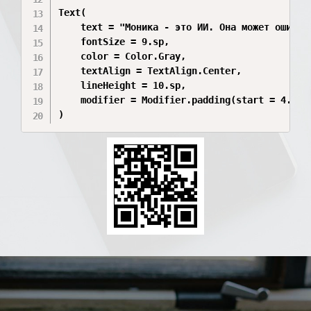
Text(

    text = "Моника - это ИИ. Она может ошибат
    fontSize = 9.sp,

    color = Color.Gray,

    textAlign = TextAlign.Center,

    lineHeight = 10.sp,

    modifier = Modifier.padding(start = 4.dp)
