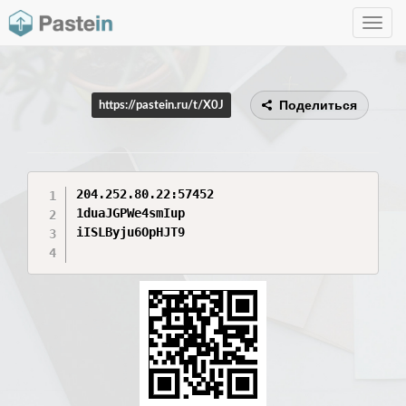
Toggle
navig
Поделиться
https://pastein.ru/t/X0J
204.252.80.22:57452

1duaJGPWe4smIup

iISLByju6OpHJT9
