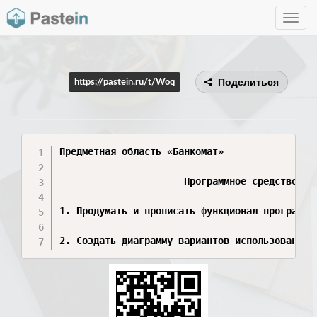
Toggle
navig
Поделиться
https://pastein.ru/t/Woq
Предметная область «Банкомат»

                      Программное средство ба
1. Продумать и прописать функционал программно
2. Создать диаграмму вариантов использования 