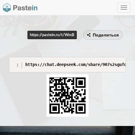
Toggle
navig
Поделиться
https://pastein.ru/t/WmB
https://chat.deepseek.com/share/907s2sgufd49x