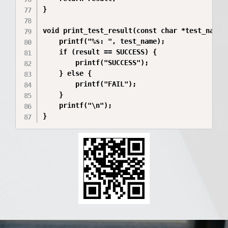
}

void print_test_result(const char *test_name, 
    printf("%s: ", test_name);

    if (result == SUCCESS) {

        printf("SUCCESS");

    } else {

        printf("FAIL");

    }

    printf("\n");

}