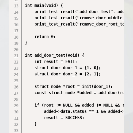
int main(void) {

    print_test_result("add_door_test", add_doo
    print_test_result("remove_door_middle_test
    print_test_result("remove_door_root_test",
    return 0;

}

int add_door_test(void) {

    int result = FAIL;

    struct door door_1 = {1, 0};

    struct door door_2 = {2, 1};

    struct node *root = init(door_1);

    const struct node *added = add_door(root, 
    if (root != NULL && added != NULL && root-
        added->data.status == 1 && added->next
        result = SUCCESS;

    }
