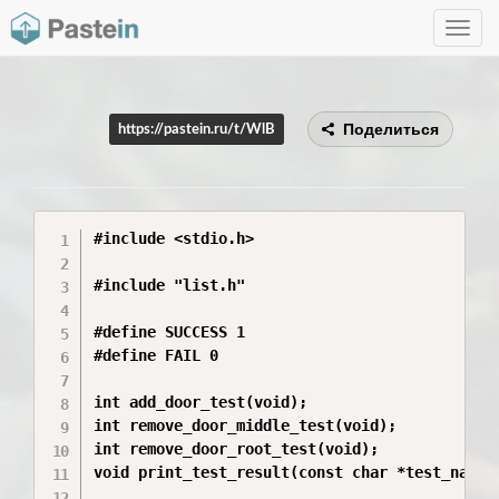
Toggle
navig
Поделиться
https://pastein.ru/t/WlB
#include <stdio.h>

#include "list.h"

#define SUCCESS 1

#define FAIL 0

int add_door_test(void);

int remove_door_middle_test(void);

int remove_door_root_test(void);

void print_test_result(const char *test_name, 