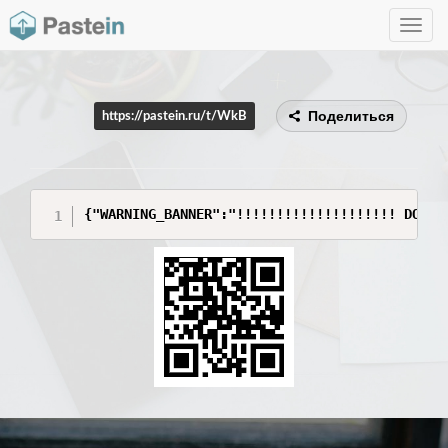
Toggle
navig
Поделиться
https://pastein.ru/t/WkB
{"WARNING_BANNER":"!!!!!!!!!!!!!!!!!!!! DO NO