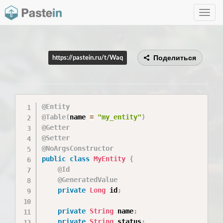
Toggle
navig
Поделиться
https://pastein.ru/t/Waq
@Entity
@Table
(
name 
=
"my_entity"
)
@Getter
@Setter
@NoArgsConstructor
public
class
MyEntity
{
@Id
@GeneratedValue
private
Long
 id
;
private
String
 name
;
private
String
 status
;