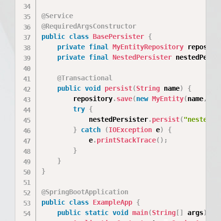
@Service
@RequiredArgsConstructor
public
class
BasePersister
{
private
final
MyEntityRepository
 reposito
private
final
NestedPersister
 nestedPersi
@Transactional
public
void
persist
(
String
 name
)
{
        repository
.
save
(
new
MyEntity
(
name
,
"A
try
{
			nestedPersister
.
persist
(
"nested-"
}
catch
(
IOException
 e
)
{
			e
.
printStackTrace
(
)
;
}
}
}
@SpringBootApplication
public
class
ExampleApp
{
public
static
void
main
(
String
[
]
 args
)
{