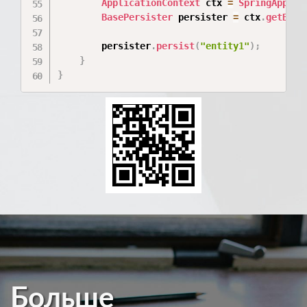
ApplicationContext
 ctx 
=
SpringApplic
BasePersister
 persister 
=
 ctx
.
getBean
        persister
.
persist
(
"entity1"
)
;
}
}
Больше