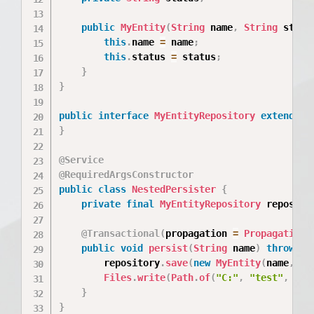
public
MyEntity
(
String
 name
,
String
 statu
this
.
name 
=
 name
;
this
.
status 
=
 status
;
}
}
public
interface
MyEntityRepository
extends
J
}
@Service
@RequiredArgsConstructor
public
class
NestedPersister
{
private
final
MyEntityRepository
 reposito
@Transactional
(
propagation 
=
Propagation
.
public
void
persist
(
String
 name
)
throws
I
        repository
.
save
(
new
MyEntity
(
name
,
"P
Files
.
write
(
Path
.
of
(
"C:"
,
"test"
,
"mi
}
}