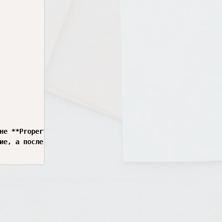
не **Properties** для Label1 установите свойство **BackS
ие, а после ввода и нажатия второй кнопки — красивый, вы