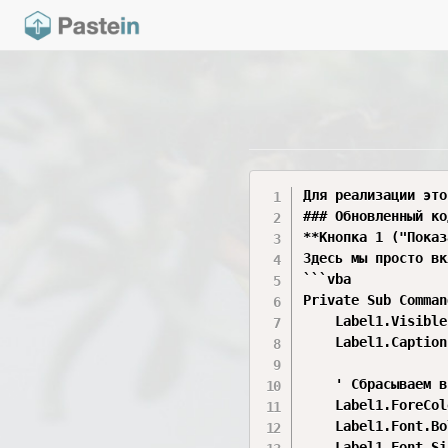
Для реализации это
### Обновленный ко
**Кнопка 1 ("Показ
Здесь мы просто вк
```vba

Private Sub Comman
    Label1.Visible
    Label1.Caption
    ' Сбрасываем в
    Label1.ForeCol
    Label1.Font.Bo
    Label1.Font.Si