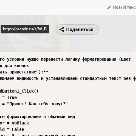
Новый текс
Поделиться
https://pastein.ru/t/W_B
го условия нужно перенести логику форматирования (цвет, 
д для кнопок

ать приветствие"):**

лючаем видимость и устанавливаем стандартный текст без ф
dButton1_Click()

 = True

 = "Привет! Как тебя зовут?"

сё форматирование в обычный вид

or = vbBlack

ld = False

ze = 8 ' или стандартный размер
