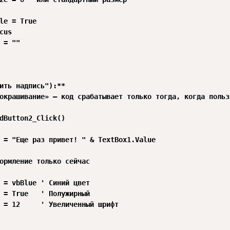
le = True

cus

 = ""

ить надпись"):**

окрашивание» — код срабатывает только тогда, когда польз
dButton2_Click()

 = "Еще раз привет! " & TextBox1.Value

ормление только сейчас

 = vbBlue ' Синий цвет

 = True   ' Полужирный

 = 12     ' Увеличенный шрифт
