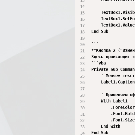
    TextBox1.Visib
    TextBox1.SetFo
    TextBox1.Value
End Sub

```

**Кнопка 2 ("Измен
Здесь происходит «
```vba

Private Sub Comman
    ' Меняем текст

    Label1.Caption
    ' Применяем оф
    With Label1

        .ForeColor
        .Font.Bold
        .Font.Size
    End With

End Sub
