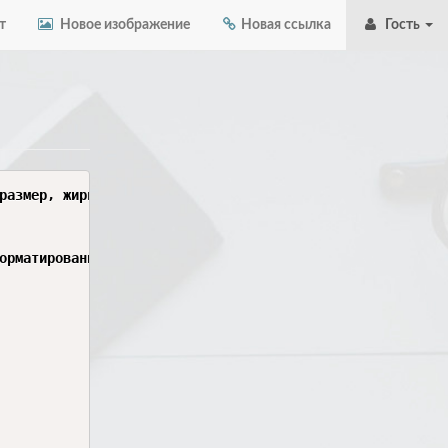
т
Новое изображение
Новая ссылка
Гость
размер, жирность) из первой кнопки во вторую. Теперь при
орматирования.
