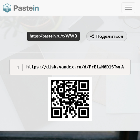
Toggle
navig
Поделиться
https://pastein.ru/t/WWB
https://disk.yandex.ru/d/FrElwN6D1STwrA