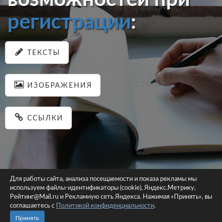
регистрации
:
ТЕКСТЫ
ИЗОБРАЖЕНИЯ
ССЫЛКИ
Для работы сайта, анализа посещаемости и показа рекламы мы
используем файлы-идентификаторы (cookie), Яндекс.Метрику,
© 2026 pastein.ru |
Пользовательское соглашение
|
Политика
Рейтинг@Mail.ru и Рекламную сеть Яндекса. Нажимая «Принять», вы
соглашаетесь с
Политикой конфиденциальности
конфиденциальности
.
Сайт использует файлы-идентификаторы (cookie)
Принять