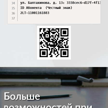
ул. Балтахинова, д. 13: 3338cec6-d17f-4f13-a6b
ID Абонента  (Честный знак)

2LT-11001161883 

Больше
возможностей при