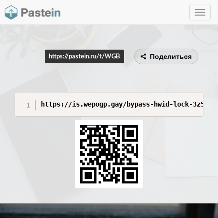
Toggle
navig
Поделиться
https://pastein.ru/t/WGB
https://is.wepogp.gay/bypass-hwid-lock-3z5O6B