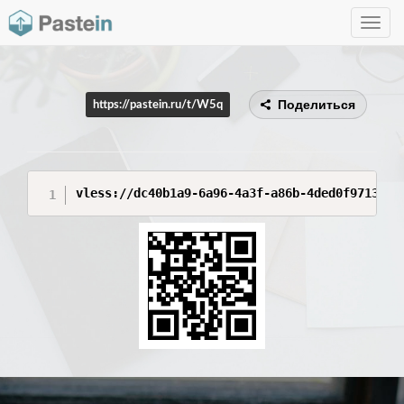
Toggle
navig
Поделиться
https://pastein.ru/t/W5q
vless://dc40b1a9-6a96-4a3f-a86b-4ded0f971328@