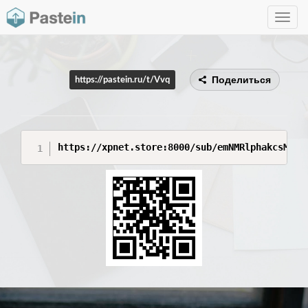
Toggle
navig
Поделиться
https://pastein.ru/t/Vvq
https://xpnet.store:8000/sub/emNMRlphakcsMTc3