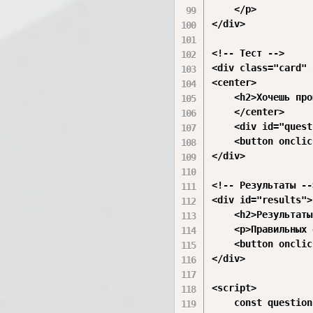
    </p>

</div>

<!-- Тест -->

<div class="card" 
<center>

    <h2>Хочешь про
	</center>

    <div id="quest
    <button onclic
</div>

<!-- Результаты -->
<div id="results">

    <h2>Результаты
    <p>Правильных 
    <button onclic
</div>

<script>

    const question