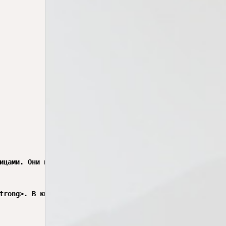
ицами. Они позволяют хранить, редактировать и анализиров
trong>. В книге много <strong>листов</strong>, каждый ли