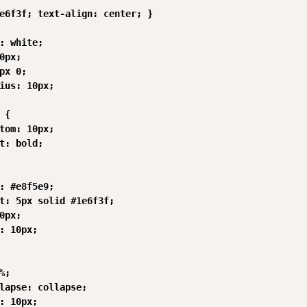
e6f3f; text-align: center; }

: white;

0px;

px 0;

ius: 10px;

{

tom: 10px;

t: bold;

: #e8f5e9;

t: 5px solid #1e6f3f;

0px;

: 10px;

;

lapse: collapse;

: 10px;
