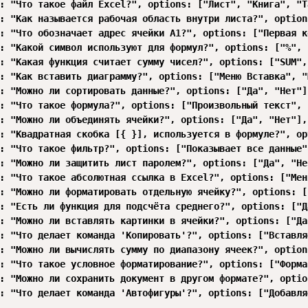
: "Что такое файл Excel?", options: ["Лист", "Книга", "Т
: "Как называется рабочая область внутри листа?", option
: "Что обозначает адрес ячейки A1?", options: ["Первая к
: "Какой символ используют для формул?", options: ["%", 
: "Какая функция считает сумму чисел?", options: ["SUM",
: "Как вставить диаграмму?", options: ["Меню Вставка", "
: "Можно ли сортировать данные?", options: ["Да", "Нет"]
: "Что такое формула?", options: ["Произвольный текст", 
: "Можно ли объединять ячейки?", options: ["Да", "Нет"],
: "Квадратная скобка [{ }], используется в формуле?", op
: "Что такое фильтр?", options: ["Показывает все данные"
: "Можно ли защитить лист паролем?", options: ["Да", "Не
: "Что такое абсолютная ссылка в Excel?", options: ["Мен
: "Можно ли форматировать отдельную ячейку?", options: [
: "Есть ли функция для подсчёта среднего?", options: ["Д
: "Можно ли вставлять картинки в ячейки?", options: ["Да
: "Что делает команда 'Копировать'?", options: ["Вставля
: "Можно ли вычислять сумму по диапазону ячеек?", option
: "Что такое условное форматирование?", options: ["Форма
: "Можно ли сохранить документ в другом формате?", optio
: "Что делает команда 'Автофигуры'?", options: ["Добавля