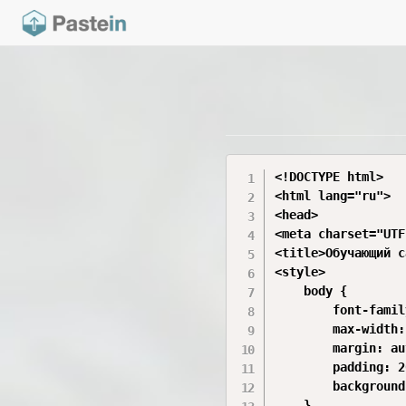
<!DOCTYPE html>

<html lang="ru">

<head>

<meta charset="UTF
<title>Обучающий с
<style>

    body {

        font-famil
        max-width:
        margin: au
        padding: 2
        background
    }
