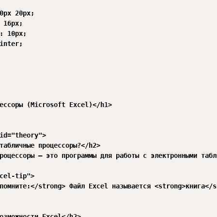
0px 20px;

 16px;

: 10px;

inter;

ессоры (Microsoft Excel)</h1>

id="theory">

табличные процессоры?</h2>

роцессоры — это программы для работы с электронными табл
cel-tip">

помните:</strong> Файл Excel называется <strong>книга</s
озможности Excel</h2>
