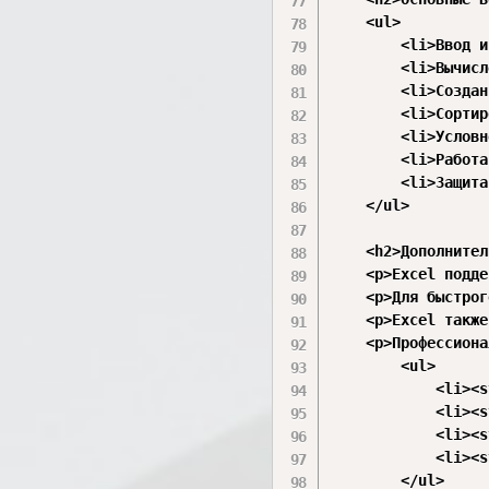
    <ul>

        <li>Ввод и
        <li>Вычисл
        <li>Создан
        <li>Сортир
        <li>Условн
        <li>Работа
        <li>Защита
    </ul>

    <h2>Дополнител
    <p>Excel подде
    <p>Для быстрог
    <p>Excel также
    <p>Профессиона
        <ul>

            <li><s
            <li><s
            <li><s
            <li><s
        </ul>
