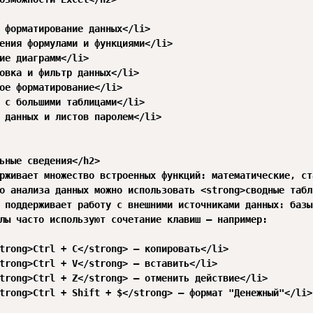
 форматирование данных</li>

ения формулами и функциями</li>

ие диаграмм</li>

овка и фильтр данных</li>

ое форматирование</li>

 с большими таблицами</li>

 данных и листов паролем</li>

ьные сведения</h2>

рживает множество встроенных функций: математические, ст
о анализа данных можно использовать <strong>сводные табл
 поддерживает работу с внешними источниками данных: базы
лы часто используют сочетание клавиш — например:

trong>Ctrl + C</strong> — копировать</li>

trong>Ctrl + V</strong> — вставить</li>

trong>Ctrl + Z</strong> — отменить действие</li>

trong>Ctrl + Shift + $</strong> — формат "Денежный"</li>
