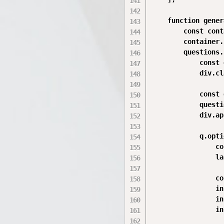
    function gener
        const cont
        container.
        questions.
            const 
            div.cl
            const 
            questi
            div.ap
            q.opti
                co
                la
                co
                in
                in
                in