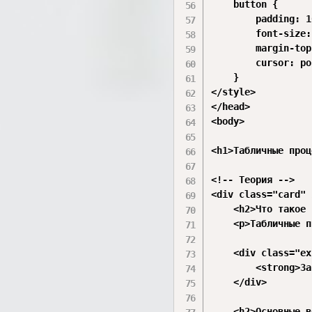
    button {

        padding: 1
        font-size:
        margin-top
        cursor: po
    }

</style>

</head>

<body>

<h1>Табличные проц
<!-- Теория -->

<div class="card" 
    <h2>Что такое 
    <p>Табличные п
    <div class="ex
        <strong>За
    </div>

    <h2>Основные в