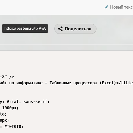
Новый текс
Поделиться
https://pastein.ru/t/VvA
-8" />

айт по информатике - Табличные процессоры (Excel)</title>
y: Arial, sans-serif;

 1000px;

to;

0px;

: #f0f0f0;
