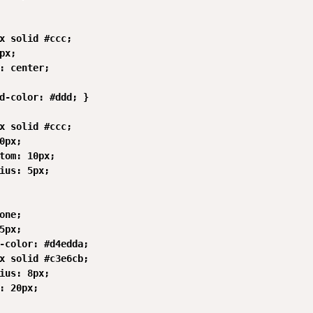
x solid #ccc;

px;

: center;

d-color: #ddd; }

x solid #ccc;

0px;

tom: 10px;

ius: 5px;

one;

5px;

-color: #d4edda;

x solid #c3e6cb;

ius: 8px;

: 20px;
