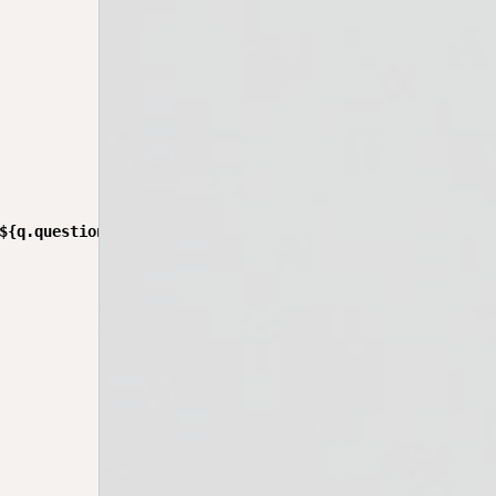
${q.question}`;
