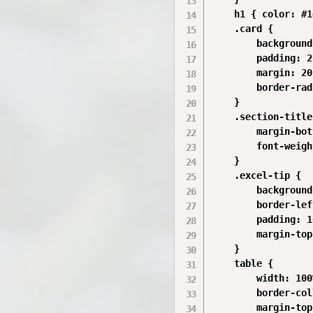
    h1 { color: #1
    .card {

        background
        padding: 2
        margin: 20
        border-rad
    }

    .section-title 
        margin-bot
        font-weigh
    }

    .excel-tip {

        background
        border-lef
        padding: 1
        margin-top
    }

    table {

        width: 100%
        border-col
        margin-top