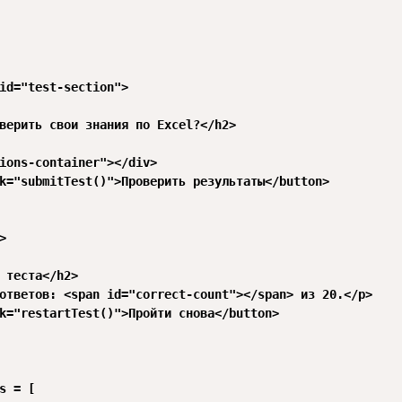
id="test-section">

верить свои знания по Excel?</h2>

ions-container"></div>

k="submitTest()">Проверить результаты</button>



 теста</h2>

ответов: <span id="correct-count"></span> из 20.</p>

k="restartTest()">Пройти снова</button>

s = [
