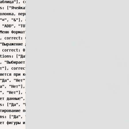
аблица"], correct: 1 },

s: ["Ячейка", "Строка", "Столбец"], correct: 0 },

олонка, первая строка", "Пятая колонка, первая строка", 
"=", "&"], correct: 1 },

 "ADD", "TOTAL"], correct: 0 },

Меню Формат", "Меню Данные"], correct: 0 },

, correct: 0 },

"Выражение для вычислений", "Код программы"], correct: 1 
 correct: 0 },

tions: ["Да", "Нет"], correct: 1 },

, "Выбирает определённые данные", "Удаляет данные"], corr
т"], correct: 0 },

яется при копировании", "Не меняется при копировании", "
"Да", "Нет"], correct: 0 },

а", "Нет"], correct: 0 },

", "Нет"], correct: 0 },

ет данные", "Дублирует выбранную ячейку", "Удаляет данны
s: ["Да", "Нет"], correct: 0 },

тирование по условию", "Создание таблицы", "Редактирован
ns: ["Да", "Нет"], correct: 0 },

ет фигуры и рисунки", "Редактирует таблицу", "Меняет офо