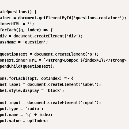
ateQuestions() {

ainer = document.getElementById('questions-container');

innerHTML = '';

forEach((q, index) => {

div = document.createElement('div');

assName = 'question';

questionText = document.createElement('p');

onText.innerHTML = `<strong>Вопрос ${index+1}:</strong> 
pendChild(questionText);

ons.forEach((opt, optIndex) => {

nst label = document.createElement('label');

bel.style.display = 'block';

nst input = document.createElement('input');

put.type = 'radio';

put.name = 'q' + index;

put.value = optIndex;
