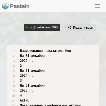
Toggle
navig
Поделиться
https://pastein.ru/t/VfB
Наименование показателя Код

На 31 декабря

2025 г.

2

На 31 декабря

2024 г.

3

На 31 декабря

2023 г.

4

АКТИВ

Материальные внеоборотные активы
