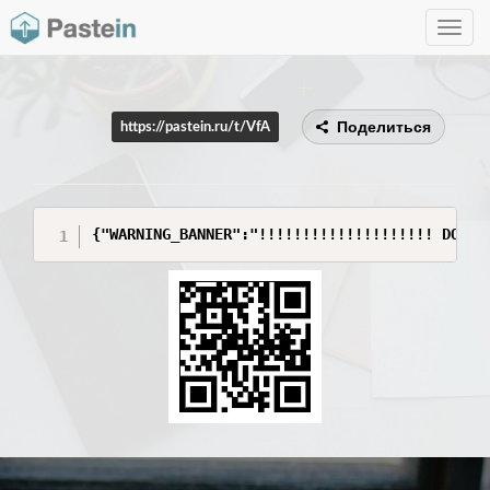
Toggle
navig
Поделиться
https://pastein.ru/t/VfA
{"WARNING_BANNER":"!!!!!!!!!!!!!!!!!!!! DO NO