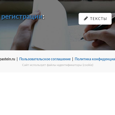
и
регистрации
:
ТЕКСТЫ
pastein.ru |
Пользовательское соглашение
|
Политика конфиденциа
Сайт использует файлы-идентификаторы (cookie)