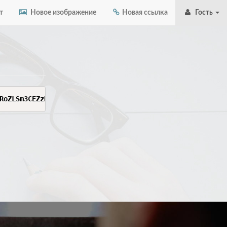
т
Новое изображение
Новая ссылка
Гость
RoZLSm3CEZzRvc84H2YJExZcIiSWvJNgP39hoi8gkbVfIB5yigw5hqgk