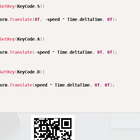
GetKey
(
KeyCode
.
S
)
)
orm
.
Translate
(
0f
,
-
speed 
*
 Time
.
deltaTime
,
0f
)
;
GetKey
(
KeyCode
.
A
)
)
orm
.
Translate
(
-
speed 
*
 Time
.
deltaTime
,
0f
,
0f
)
;
GetKey
(
KeyCode
.
D
)
)
orm
.
Translate
(
speed 
*
 Time
.
deltaTime
,
0f
,
0f
)
;