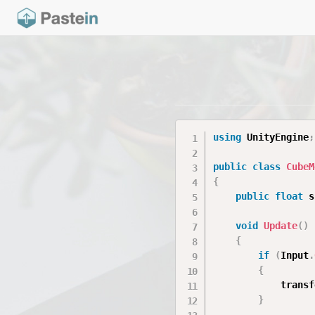
using
 UnityEngine
;
public
class
CubeM
{
public
float
 s
void
Update
(
)
{
if
(
Input
.
{
            transf
}