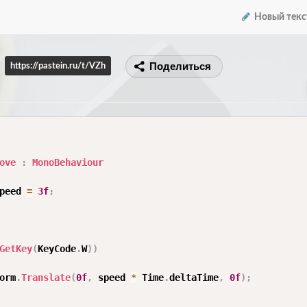
Новый текс
Поделиться
https://pastein.ru/t/VZh
ove
:
MonoBehaviour
peed 
=
3f
;
GetKey
(
KeyCode
.
W
)
)
orm
.
Translate
(
0f
,
 speed 
*
 Time
.
deltaTime
,
0f
)
;