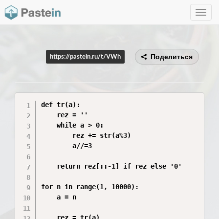
Toggle
navig
Поделиться
https://pastein.ru/t/VWh
def tr(a):

    rez = ''

    while a > 0:

        rez += str(a%3)

        a//=3

    return rez[::-1] if rez else '0'

for n in range(1, 10000):

    a = n

    rez = tr(a)
