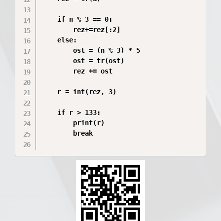
    if n % 3 == 0:

        rez+=rez[:2]

    else:

        ost = (n % 3) * 5

        ost = tr(ost)

        rez += ost

    r = int(rez, 3)

    if r > 133:

        print(r)

        break
