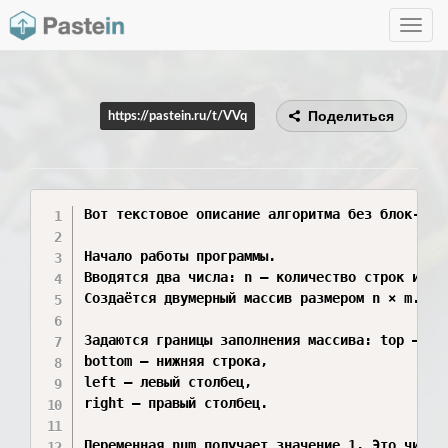
Toggle
navig
Поделиться
https://pastein.ru/t/VVq
Вот текстовое описание алгоритма без блок-схем
Начало работы программы.

Вводятся два числа: n — количество строк и m —
Создаётся двумерный массив размером n × m.

Задаются границы заполнения массива: top — вер
bottom — нижняя строка,

left — левый столбец,

right — правый столбец.

Переменная num получает значение 1. Это число 