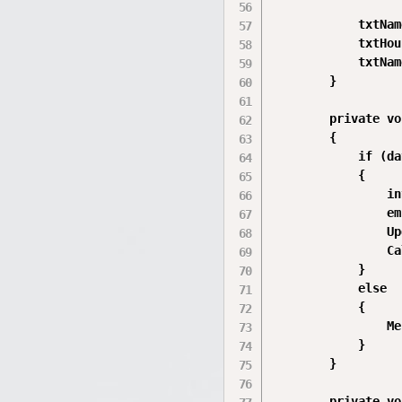
            txtNam
            txtHou
            txtNam
        }

        private vo
        {

            if (da
            {

                in
                em
                Up
                Ca
            }

            else

            {

                Me
            }

        }

        private vo