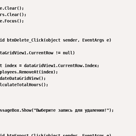
e.Clear();

rs.Clear();

e.Focus();

id btnDelete_Click(object sender, EventArgs e)

taGridView1.CurrentRow != null)

t index = dataGridView1.CurrentRow.Index;

ployees.RemoveAt(index);

dateDataGridView();

lculateTotalHours();

ssageBox.Show("Выберите запись для удаления!");

id btnExport_Click(object sender, EventArgs e)
