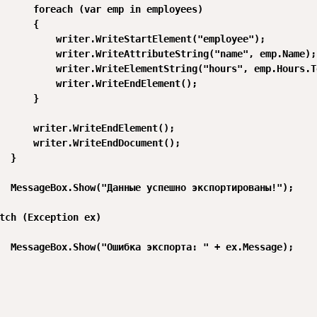
      foreach (var emp in employees)

      {

          writer.WriteStartElement("employee");

          writer.WriteAttributeString("name", emp.Name);

          writer.WriteElementString("hours", emp.Hours.T
          writer.WriteEndElement();

      }

      writer.WriteEndElement();

      writer.WriteEndDocument();

  }

  MessageBox.Show("Данные успешно экспортированы!");

tch (Exception ex)

  MessageBox.Show("Ошибка экспорта: " + ex.Message);
