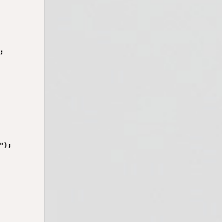


);
