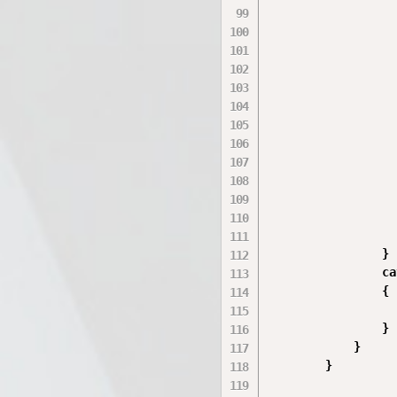
                  
                  
                  
                  
                  
                  
                  
                  
                  
                  
                  
                }

                ca
                {

                  
                }

            }

        }
