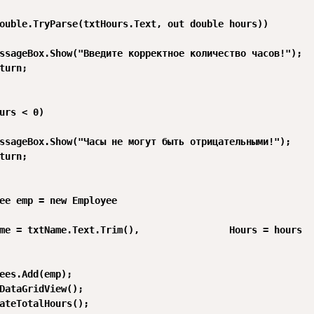
ouble.TryParse(txtHours.Text, out double hours))

ssageBox.Show("Введите корректное количество часов!");

turn;

urs < 0)

ssageBox.Show("Часы не могут быть отрицательными!");

turn;

ee emp = new Employee

me = txtName.Text.Trim(),                Hours = hours

ees.Add(emp);

DataGridView();

ateTotalHours();
