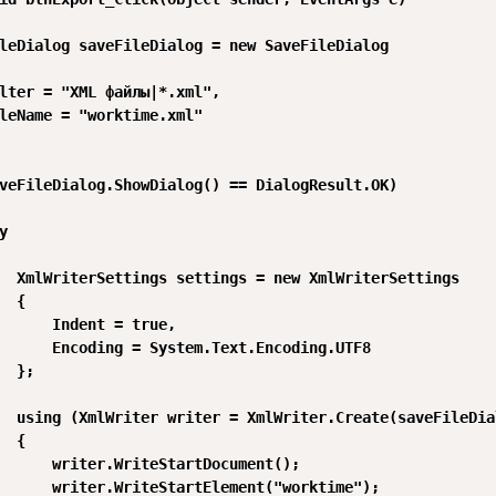
leDialog saveFileDialog = new SaveFileDialog

lter = "XML файлы|*.xml",

leName = "worktime.xml"

veFileDialog.ShowDialog() == DialogResult.OK)



  XmlWriterSettings settings = new XmlWriterSettings

  {

      Indent = true,

      Encoding = System.Text.Encoding.UTF8

  };

  using (XmlWriter writer = XmlWriter.Create(saveFileDia
  {

      writer.WriteStartDocument();

      writer.WriteStartElement("worktime");
