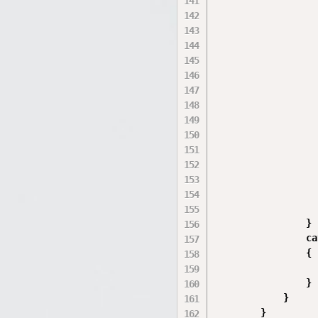
                  
                  
                  
                  
                  
                  
                  
                  
                  
                  
                }

                ca
                {

                  
                }

            }

        }
