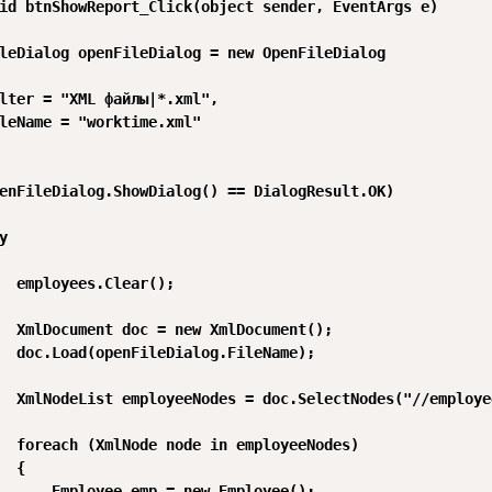
id btnShowReport_Click(object sender, EventArgs e)

leDialog openFileDialog = new OpenFileDialog

lter = "XML файлы|*.xml",

leName = "worktime.xml"

enFileDialog.ShowDialog() == DialogResult.OK)



  employees.Clear();

  XmlDocument doc = new XmlDocument();

  doc.Load(openFileDialog.FileName);

  XmlNodeList employeeNodes = doc.SelectNodes("//employee
  foreach (XmlNode node in employeeNodes)

  {

      Employee emp = new Employee();
