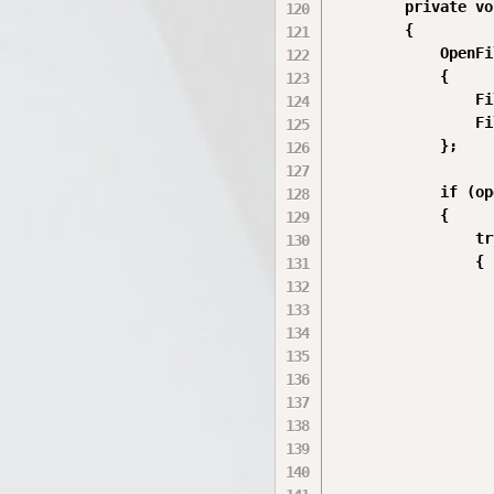
        private vo
        {

            OpenFi
            {

                Fi
                Fi
            };

            if (op
            {

                try
                {

                  
                  
                  
                  
                  
                  
                  