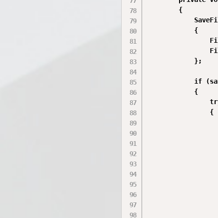
        {

            SaveFi
            {

                Fi
                Fi
            };

            if (sa
            {

                try
                {

                  
                  
                  
                  
                  
                  
                  
                  
                  