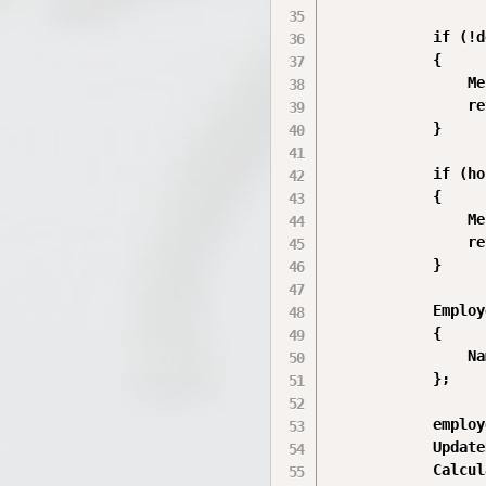
            if (!d
            {

                Me
                re
            }

            if (ho
            {

                Me
                re
            }

            Employ
            {

                Na
            };

            employ
            Update
            Calcul