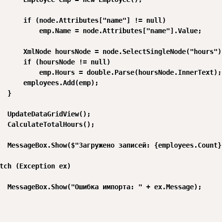
      if (node.Attributes["name"] != null)

          emp.Name = node.Attributes["name"].Value;

      XmlNode hoursNode = node.SelectSingleNode("hours");
      if (hoursNode != null)

          emp.Hours = double.Parse(hoursNode.InnerText);

      employees.Add(emp);

  }

  UpdateDataGridView();

  CalculateTotalHours();

  MessageBox.Show($"Загружено записей: {employees.Count}"
tch (Exception ex)

  MessageBox.Show("Ошибка импорта: " + ex.Message);
