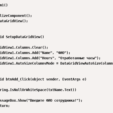
m1()

lizeComponent();

ataGridView();

id SetupDataGridView()

idView1.Columns.Clear();

idView1.Columns.Add("Name", "ФИО");

idView1.Columns.Add("Hours", "Отработанные часы");

idView1.AutoSizeColumnsMode = DataGridViewAutoSizeColumn
id btnAdd_Click(object sender, EventArgs e)

ring.IsNullOrWhiteSpace(txtName.Text))

ssageBox.Show("Введите ФИО сотрудника!");

turn;
