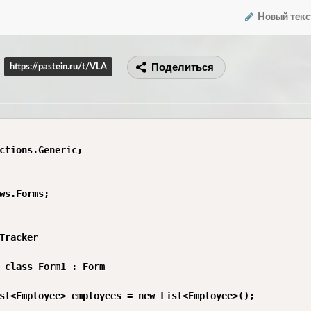
Новый текс
Поделиться
https://pastein.ru/t/VLA
ctions.Generic;

ws.Forms;

Tracker

 class Form1 : Form

st<Employee> employees = new List<Employee>();
