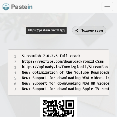
Toggle
navig
Поделиться
https://pastein.ru/t/Ugq
StreamFab 7.0.2.6 full crack

https://vexfile.com/download/ronxxFcSzm

https://uploady.io/fnxvizgfanii/StreamFab_7_0.
New: Optimization of the YouTube Downloader en
New: Support for downloading WOW videos in 10
New: Support for downloading NOW UK videos in
New: Support for downloading Apple TV rental 