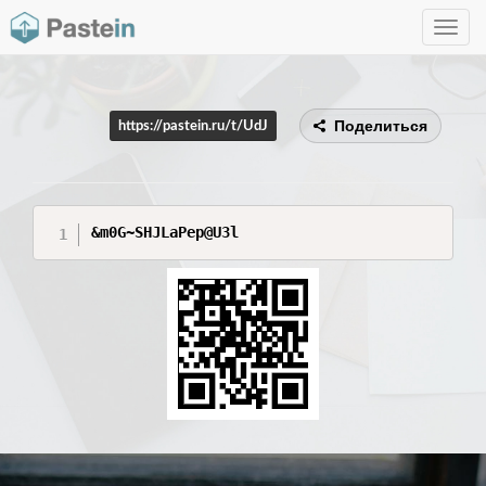
Toggle
navig
Поделиться
https://pastein.ru/t/UdJ
&m0G~SHJLaPep@U3l