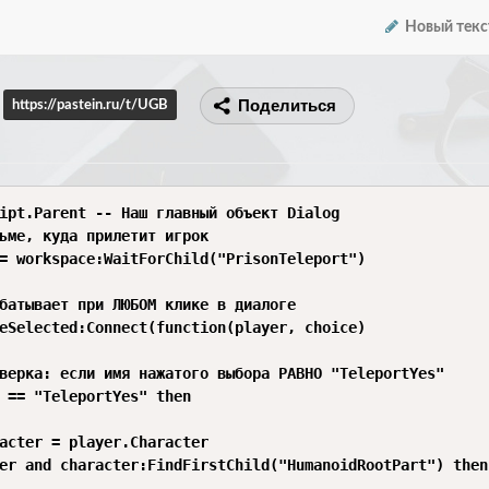
Новый текс
Поделиться
https://pastein.ru/t/UGB
ipt.Parent -- Наш главный объект Dialog

ьме, куда прилетит игрок

= workspace:WaitForChild("PrisonTeleport") 

батывает при ЛЮБОМ клике в диалоге

eSelected:Connect(function(player, choice)
