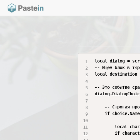
local dialog = scr
-- Ищем блок в тюр
local destination 
-- Это событие сра
dialog.DialogChoic
	-- Строгая проверка: если имя нажатого выбора РАВНО "TeleportYes"

	if choice.Name == "TeleportYes" then

		local character = player.Character

		if character and character:FindFirstChild("HumanoidRootPart") then
