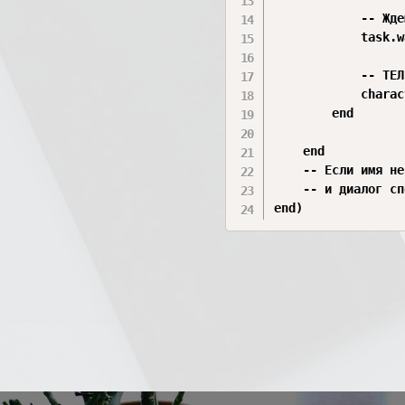
			-- Ждем 2 секунды, чтобы игрок успел прочитать финальный ответ НПС

			task.wait(2)

			-- ТЕЛЕПОРТАЦИЯ В ТЮРЬМУ

			character:PivotTo(destination.CFrame + Vector3.new(0, 3, 0))

		end

	end

	-- Если имя не TeleportYes, скрипт просто проигнорирует клик 

	-- и диалог спокойно пойдет дальше по твоей лесенке!
