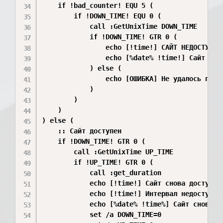
    if !bad_counter! EQU 5 (

        if !DOWN_TIME! EQU 0 (

            call :GetUnixTime DOWN_TIME

            if !DOWN_TIME! GTR 0 (

                echo [!time!] САЙТ НЕДОСТУПЕН!
                echo [%date% !time!] Сайт %SIT
            ) else (

                echo [ОШИБКА] Не удалось получ
            )

        )

    )

) else (

    :: Сайт доступен

    if !DOWN_TIME! GTR 0 (

        call :GetUnixTime UP_TIME

        if !UP_TIME! GTR 0 (

            call :get_duration

            echo [!time!] Сайт снова доступен.
            echo [!time!] Интервал недоступнос
            echo [%date% !time%] Сайт снова д
            set /a DOWN_TIME=0
