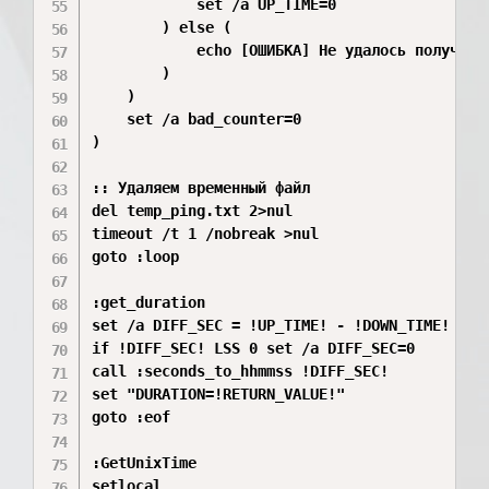
            set /a UP_TIME=0

        ) else (

            echo [ОШИБКА] Не удалось получить 
        )

    )

    set /a bad_counter=0

)

:: Удаляем временный файл

del temp_ping.txt 2>nul

timeout /t 1 /nobreak >nul

goto :loop

:get_duration

set /a DIFF_SEC = !UP_TIME! - !DOWN_TIME!

if !DIFF_SEC! LSS 0 set /a DIFF_SEC=0

call :seconds_to_hhmmss !DIFF_SEC!

set "DURATION=!RETURN_VALUE!"

goto :eof

:GetUnixTime

setlocal
