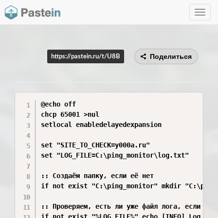
Toggle
navig
Поделиться
https://pastein.ru/t/U8B
@echo off

chcp 65001 >nul

setlocal enabledelayedexpansion

set "SITE_TO_CHECK=y000a.ru"

set "LOG_FILE=C:\ping_monitor\log.txt"

:: Создаём папку, если её нет

if not exist "C:\ping_monitor" mkdir "C:\ping_
:: Проверяем, есть ли уже файл лога, если нет 
if not exist "%LOG_FILE%" echo [INFO] Log file