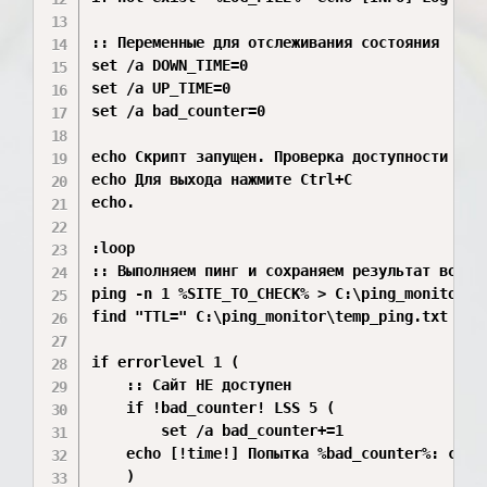
:: Переменные для отслеживания состояния

set /a DOWN_TIME=0

set /a UP_TIME=0

set /a bad_counter=0

echo Скрипт запущен. Проверка доступности %SIT
echo Для выхода нажмите Ctrl+C

echo.

:loop

:: Выполняем пинг и сохраняем результат во вре
ping -n 1 %SITE_TO_CHECK% > C:\ping_monitor\te
find "TTL=" C:\ping_monitor\temp_ping.txt >nul
if errorlevel 1 (

    :: Сайт НЕ доступен

    if !bad_counter! LSS 5 (

    	set /a bad_counter+=1

	echo [!time!] Попытка %bad_counter%: сайт %SITE_TO_CHECK% недоступен

    )
