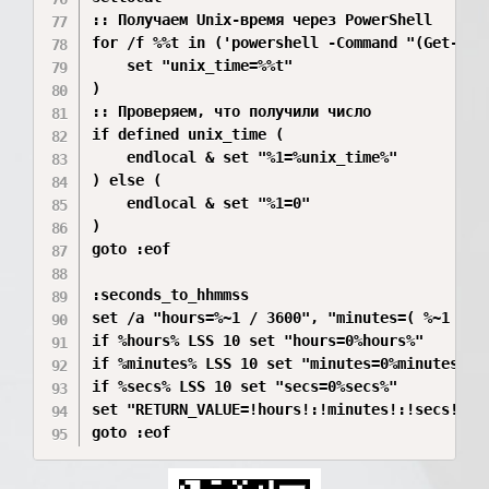
:: Получаем Unix-время через PowerShell

for /f %%t in ('powershell -Command "(Get-Dat
    set "unix_time=%%t"

)

:: Проверяем, что получили число

if defined unix_time (

    endlocal & set "%1=%unix_time%"

) else (

    endlocal & set "%1=0"

)

goto :eof

:seconds_to_hhmmss

set /a "hours=%~1 / 3600", "minutes=( %~1 %% 3
if %hours% LSS 10 set "hours=0%hours%"

if %minutes% LSS 10 set "minutes=0%minutes%"

if %secs% LSS 10 set "secs=0%secs%"

set "RETURN_VALUE=!hours!:!minutes!:!secs!"
