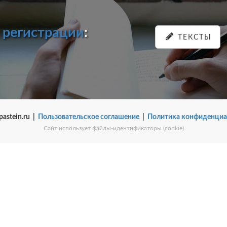
и
регистрации
:
ТЕКСТЫ
pastein.ru |
Пользовательское соглашение
|
Политика конфиденциа
Сайт использует файлы-идентификаторы (cookie)