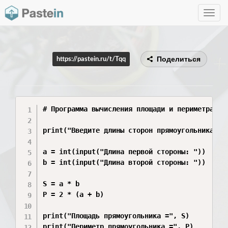
Toggle
navig
Поделиться
https://pastein.ru/t/Tqq
# Программа вычисления площади и периметра пря
print("Введите длины сторон прямоугольника:")

a = int(input("Длина первой стороны: "))

b = int(input("Длина второй стороны: "))

S = a * b

P = 2 * (a + b)

print("Площадь прямоугольника =", S)

print("Периметр прямоугольника =", P)