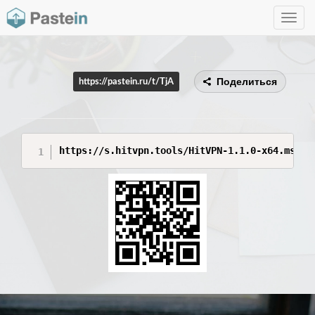
Toggle
navig
Поделиться
https://pastein.ru/t/TjA
https://s.hitvpn.tools/HitVPN-1.1.0-x64.msi