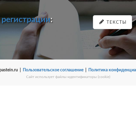
и
регистрации
:
ТЕКСТЫ
pastein.ru |
Пользовательское соглашение
|
Политика конфиденциа
Сайт использует файлы-идентификаторы (cookie)