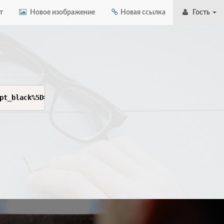
т
Новое изображение
Новая ссылка
Гость
pt_black%5D=true&order%5Bsort%5D=similarity&order%5Btype