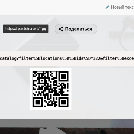
Новый текс
Поделиться
https://pastein.ru/t/Tgq
catalog?filter%5Blocations%5D%5Bids%5D=322&filter%5Bexce