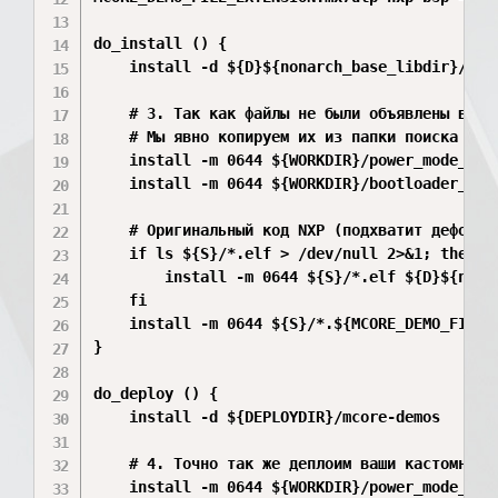
do_install () {

    install -d ${D}${nonarch_base_libdir}/firm
    # 3. Так как файлы не были объявлены в SR
    # Мы явно копируем их из папки поиска напр
    install -m 0644 ${WORKDIR}/power_mode_swi
    install -m 0644 ${WORKDIR}/bootloader_cm7.
    # Оригинальный код NXP (подхватит дефолтны
    if ls ${S}/*.elf > /dev/null 2>&1; then

        install -m 0644 ${S}/*.elf ${D}${nonar
    fi

    install -m 0644 ${S}/*.${MCORE_DEMO_FILE_
}

do_deploy () {

    install -d ${DEPLOYDIR}/mcore-demos

    # 4. Точно так же деплоим ваши кастомные б
    install -m 0644 ${WORKDIR}/power_mode_swi