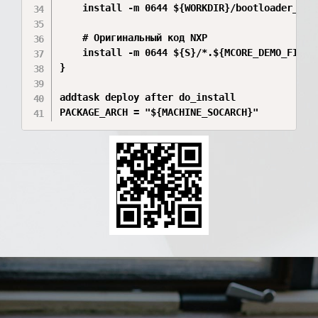
    install -m 0644 ${WORKDIR}/bootloader_cm7.
    # Оригинальный код NXP

    install -m 0644 ${S}/*.${MCORE_DEMO_FILE_E
}

addtask deploy after do_install
