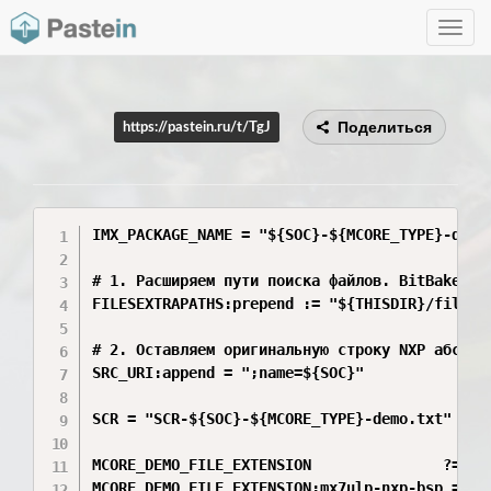
Toggle
navig
Поделиться
https://pastein.ru/t/TgJ
IMX_PACKAGE_NAME = "${SOC}-${MCORE_TYPE}-demo-
# 1. Расширяем пути поиска файлов. BitBake авт
FILESEXTRAPATHS:prepend := "${THISDIR}/files:"
# 2. Оставляем оригинальную строку NXP абсолют
SRC_URI:append = ";name=${SOC}"

SCR = "SCR-${SOC}-${MCORE_TYPE}-demo.txt"

MCORE_DEMO_FILE_EXTENSION               ?= "bi
MCORE_DEMO_FILE_EXTENSION:mx7ulp-nxp-bsp = "im