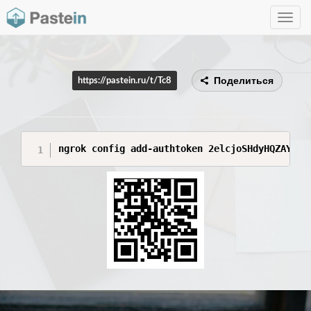
Toggle
navig
Поделиться
https://pastein.ru/t/Tc8
ngrok config add-authtoken 2elcjoSHdyHQZAYBuq