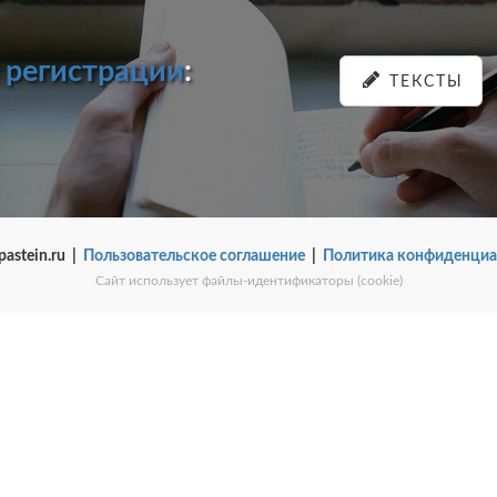
и
регистрации
:
ТЕКСТЫ
pastein.ru |
Пользовательское соглашение
|
Политика конфиденциа
Сайт использует файлы-идентификаторы (cookie)