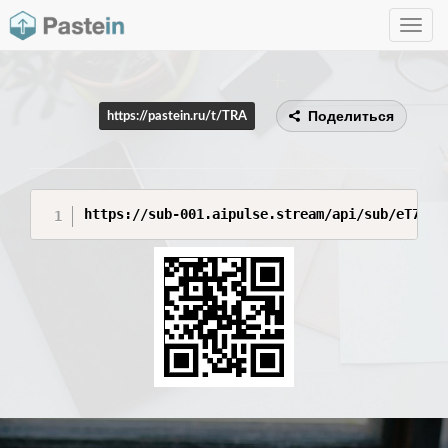
Toggle
navig
Поделиться
https://pastein.ru/t/TRA
https://sub-001.aipulse.stream/api/sub/eT7d-u