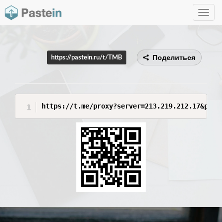
Toggle
navig
Поделиться
https://pastein.ru/t/TMB
https://t.me/proxy?server=213.219.212.17&port