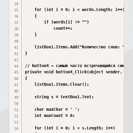
    for (int i = 0; i < words.Length; i++)

    {

        if (words[i] != "")

            count++;

    }

    listBox1.Items.Add("Количество слов: " + c
}

// button4 — самый часто встречающийся символ

private void button4_Click(object sender, Even
{

    listBox1.Items.Clear();

    string s = textBox1.Text;

    char maxChar = ' ';

    int maxCount = 0;

    for (int i = 0; i < s.Length; i++)
