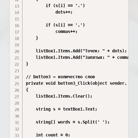
        if (s[i] == '.')

            dots++;

        if (s[i] == ',')

            commas++;

    }

    listBox1.Items.Add("Точек: " + dots);

    listBox1.Items.Add("Запятых: " + commas);

}

// button3 — количество слов

private void button3_Click(object sender, Even
{

    listBox1.Items.Clear();

    string s = textBox1.Text;

    string[] words = s.Split(' ');

    int count = 0;
