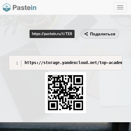
Toggle
navig
Поделиться
https://pastein.ru/t/TE8
https://storage.yandexcloud.net/top-academy-s