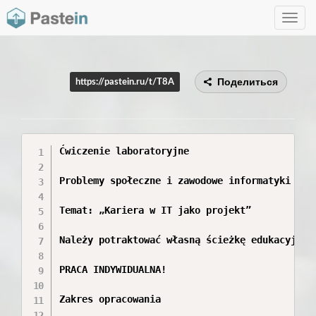
Toggle
navig
Поделиться
https://pastein.ru/t/T8A
Ćwiczenie laboratoryjne

Problemy społeczne i zawodowe informatyki

Temat: „Kariera w IT jako projekt”

Należy potraktować własną ścieżkę edukacyjno-
PRACA INDYWIDUALNA!

Zakres opracowania
