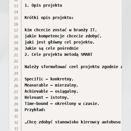
1. Opis projektu

Krótki opis projektu:

kim chcecie zostać w branży IT,

jakie kompetencje chcecie zdobyć,

jaki jest główny cel projektu.

Jakie są cele pośrednie

2. Cele projektu metodą SMART

Należy sformułować ceel projektu zgodnie z met
Specific – konkretny,

Measurable – mierzalny,

Achievable – osiągalny,

Relevant – istotny,

Time-bound – określony w czasie.

Przykład:

„Chcę zdobyć stanowisko kierowcy autobusu MZK