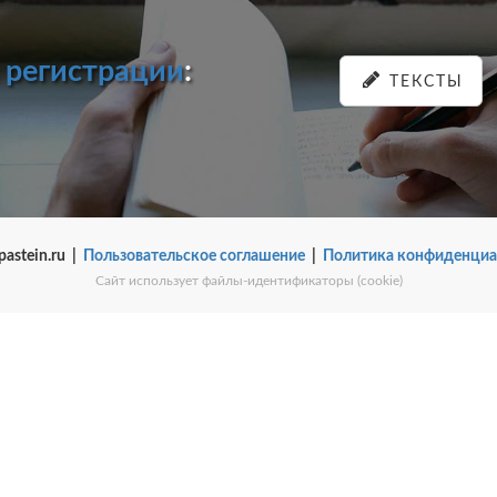
и
регистрации
:
ТЕКСТЫ
pastein.ru |
Пользовательское соглашение
|
Политика конфиденциа
Сайт использует файлы-идентификаторы (cookie)